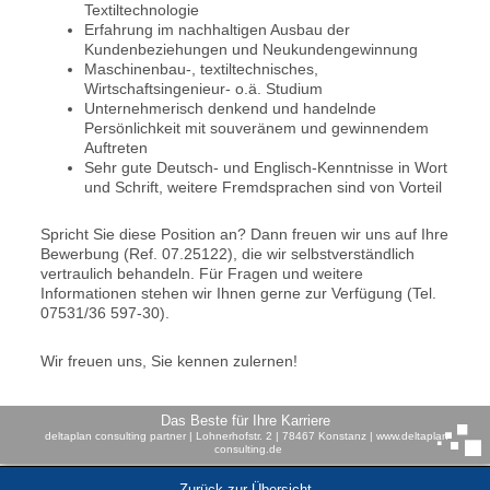
Textiltechnologie
Erfahrung im nachhaltigen Ausbau der
Kundenbeziehungen und Neukundengewinnung
Maschinenbau-, textiltechnisches,
Wirtschaftsingenieur- o.ä. Studium
Unternehmerisch denkend und handelnde
Persönlichkeit mit souveränem und gewinnendem
Auftreten
Sehr gute Deutsch- und Englisch-Kenntnisse in Wort
und Schrift, weitere Fremdsprachen sind von Vorteil
Spricht Sie diese Position an? Dann freuen wir uns auf Ihre
Bewerbung (Ref. 07.25122), die wir selbstverständlich
vertraulich behandeln. Für Fragen und weitere
Informationen stehen wir Ihnen gerne zur Verfügung (Tel.
07531/36 597-30).
Wir freuen uns, Sie kennen zulernen!
Das Beste für Ihre Karriere
deltaplan consulting partner | Lohnerhofstr. 2 | 78467 Konstanz | www.deltaplan-
consulting.de
Zurück zur Übersicht